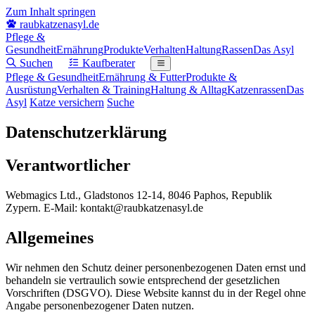
Zum Inhalt springen
raubkatzenasyl
.de
Pflege &
Gesundheit
Ernährung
Produkte
Verhalten
Haltung
Rassen
Das Asyl
Suchen
Kaufberater
Pflege & Gesundheit
Ernährung & Futter
Produkte &
Ausrüstung
Verhalten & Training
Haltung & Alltag
Katzenrassen
Das
Asyl
Katze versichern
Suche
Datenschutzerklärung
Verantwortlicher
Webmagics Ltd., Gladstonos 12-14, 8046 Paphos, Republik
Zypern. E-Mail: kontakt@raubkatzenasyl.de
Allgemeines
Wir nehmen den Schutz deiner personenbezogenen Daten ernst und
behandeln sie vertraulich sowie entsprechend der gesetzlichen
Vorschriften (DSGVO). Diese Website kannst du in der Regel ohne
Angabe personenbezogener Daten nutzen.