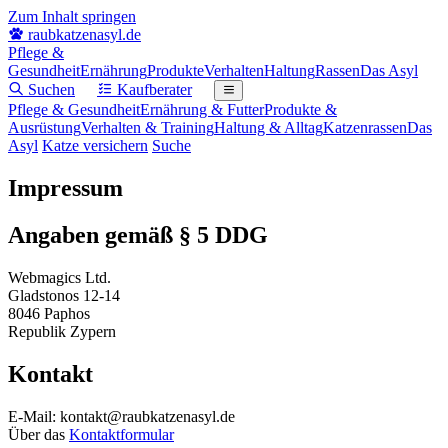
Zum Inhalt springen
raubkatzenasyl
.de
Pflege &
Gesundheit
Ernährung
Produkte
Verhalten
Haltung
Rassen
Das Asyl
Suchen
Kaufberater
Pflege & Gesundheit
Ernährung & Futter
Produkte &
Ausrüstung
Verhalten & Training
Haltung & Alltag
Katzenrassen
Das
Asyl
Katze versichern
Suche
Impressum
Angaben gemäß § 5 DDG
Webmagics Ltd.
Gladstonos 12-14
8046 Paphos
Republik Zypern
Kontakt
E-Mail: kontakt@raubkatzenasyl.de
Über das
Kontaktformular