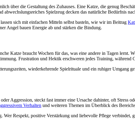
ämlich über die Gestaltung des Zuhauses. Eine Katze, die genug Beschä
und abwechslungsreiches Spielzeug decken das natürliche Bedürfnis na
assen sich mit einfachen Mitteln selbst basteln, wie wir im Beitrag
Kat
iner Angel bauen Energie ab und stärken die Bindung.
nche Katze braucht Wochen für das, was eine andere in Tagen lernt. W
 Stimmung. Frustration und Hektik erschweren jedes Training, während 
tterungszeiten, wiederkehrende Spielrituale und ein ruhiger Umgang gebe
er Aggression, steckt fast immer eine Ursache dahinter, oft Stress oder
aggressivem Verhalten
und weiteren Themen im Überblick des Bereich
 Wer Respekt, positive Verstärkung und liebevolle Pflege verbindet, ge