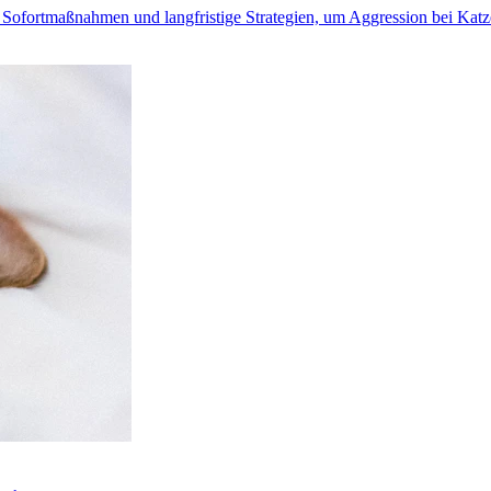
Sofortmaßnahmen und langfristige Strategien, um Aggression bei Katze