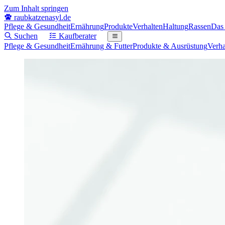
Zum Inhalt springen
raubkatzenasyl
.de
Pflege & Gesundheit
Ernährung
Produkte
Verhalten
Haltung
Rassen
Das
Suchen
Kaufberater
Pflege & Gesundheit
Ernährung & Futter
Produkte & Ausrüstung
Verha