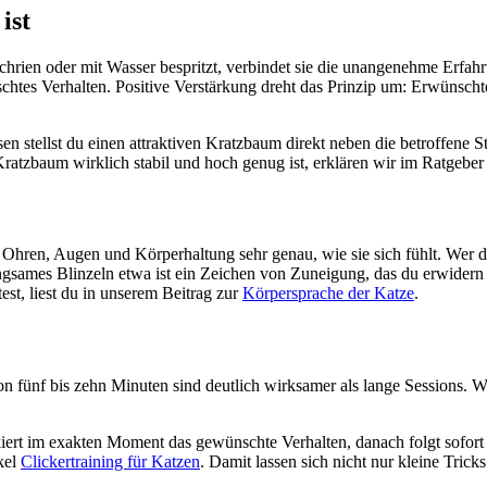
ist
chrien oder mit Wasser bespritzt, verbindet sie die unangenehme Erfahru
tes Verhalten. Positive Verstärkung dreht das Prinzip um: Erwünschte
sen stellst du einen attraktiven Kratzbaum direkt neben die betroffene 
Kratzbaum wirklich stabil und hoch genug ist, erklären wir im Ratgebe
ren, Augen und Körperhaltung sehr genau, wie sie sich fühlt. Wer diese
 langsames Blinzeln etwa ist ein Zeichen von Zuneigung, das du erwid
est, liest du in unserem Beitrag zur
Körpersprache der Katze
.
 fünf bis zehn Minuten sind deutlich wirksamer als lange Sessions. Wi
kiert im exakten Moment das gewünschte Verhalten, danach folgt sofort
ikel
Clickertraining für Katzen
. Damit lassen sich nicht nur kleine Tric