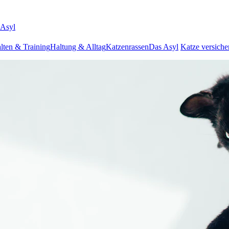
 Asyl
lten & Training
Haltung & Alltag
Katzenrassen
Das Asyl
Katze versiche